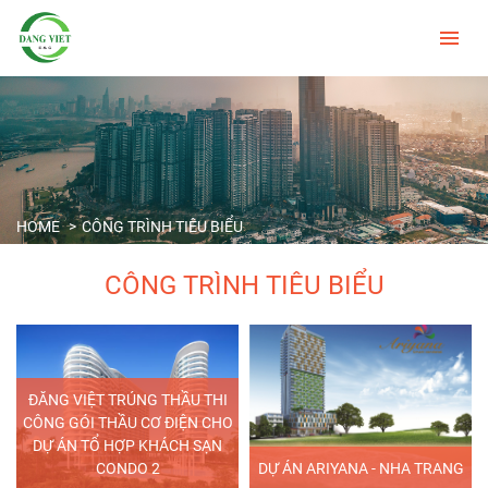
HOME
CÔNG TRÌNH TIÊU BIỂU
CÔNG TRÌNH TIÊU BIỂU
ĐĂNG VIỆT TRÚNG THẦU THI
CÔNG GÓI THẦU CƠ ĐIỆN CHO
DỰ ÁN TỔ HỢP KHÁCH SẠN
CONDO 2
DỰ ÁN ARIYANA - NHA TRANG