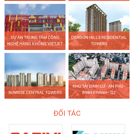
DỰ ÁN TRUNG TÂM CÔNG
DRAGON HILLS RESIDENTIAL
NGHỆ HÀNG KHÔNG VIETJET
TOWERS
KHU TÁI ĐỊNH CƯ - AN PHÚ -
SUNRISE CENTRAL TOWERS
BÌNH KHÁNH - Q2
ĐỐI TÁC